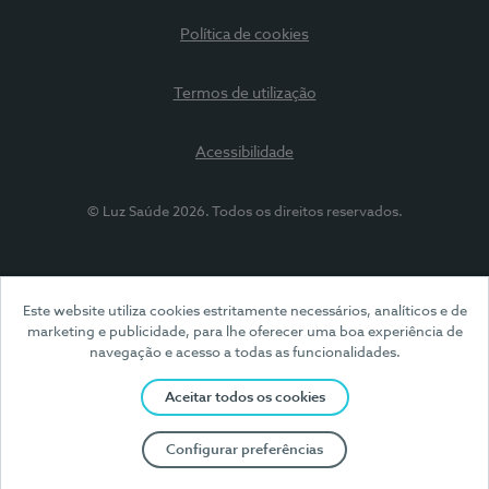
Política de cookies
Termos de utilização
Acessibilidade
© Luz Saúde 2026. Todos os direitos reservados.
Este website utiliza cookies estritamente necessários, analíticos e de
marketing e publicidade, para lhe oferecer uma boa experiência de
navegação e acesso a todas as funcionalidades.
Aceitar todos os cookies
Configurar preferências