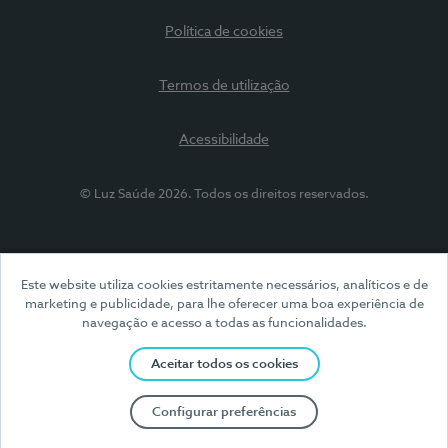
Política de cookies
Termos de utilização
Acessibilidade
© Luz Saúde 2026. Todos os direitos reservados.
Este website utiliza cookies estritamente necessários, analíticos e de
marketing e publicidade, para lhe oferecer uma boa experiência de
navegação e acesso a todas as funcionalidades.
Aceitar todos os cookies
Configurar preferências