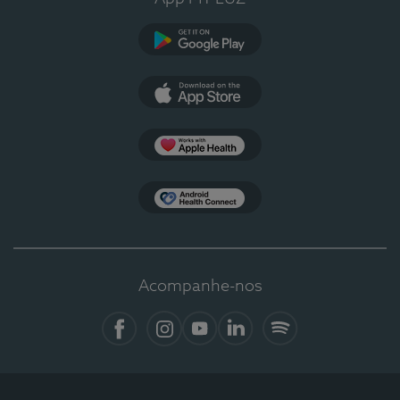
Google Play
App Store
Apple Health
Health Connect
Acompanhe-nos
Facebook
Instagram
YouTube
LinkedIn
Spotify