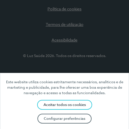
Política de cookies
Termos de utilização
Acessibilidade
© Luz Saúde 2026. Todos os direitos reservados.
Este website utiliza cookies estritamente necessários, analíticos e de
marketing e publicidade, para lhe oferecer uma boa experiência de
navegação e acesso a todas as funcionalidades.
Aceitar todos os cookies
Configurar preferências