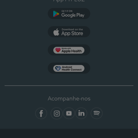
Google Play
App Store
Apple Health
Health Connect
Acompanhe-nos
Facebook
Instagram
YouTube
LinkedIn
Spotify