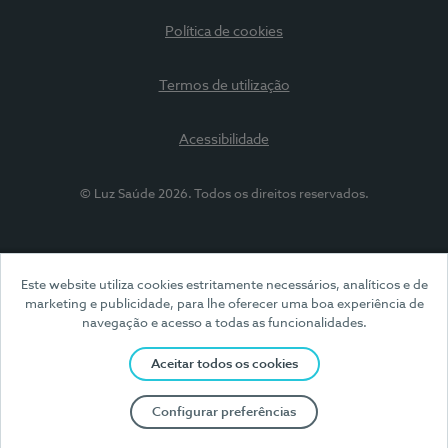
Política de cookies
Termos de utilização
Acessibilidade
© Luz Saúde 2026. Todos os direitos reservados.
Este website utiliza cookies estritamente necessários, analíticos e de
marketing e publicidade, para lhe oferecer uma boa experiência de
navegação e acesso a todas as funcionalidades.
Aceitar todos os cookies
Configurar preferências