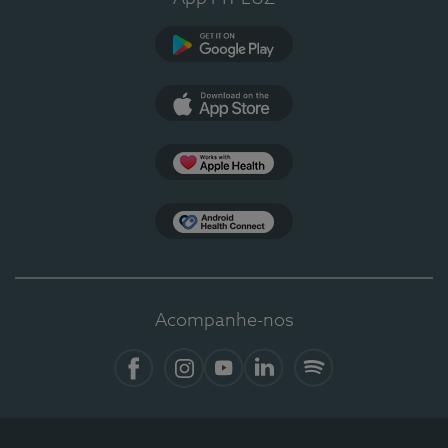
Google Play
App Store
Apple Health
Health Connect
Acompanhe-nos
Facebook
Instagram
YouTube
LinkedIn
Spotify