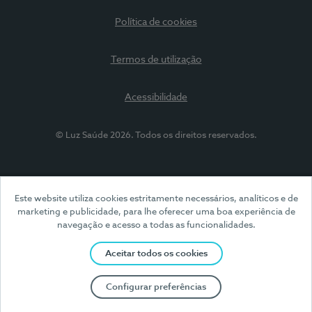
Política de cookies
Termos de utilização
Acessibilidade
© Luz Saúde 2026. Todos os direitos reservados.
Este website utiliza cookies estritamente necessários, analíticos e de
marketing e publicidade, para lhe oferecer uma boa experiência de
navegação e acesso a todas as funcionalidades.
Aceitar todos os cookies
Configurar preferências