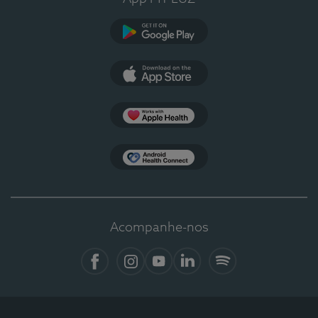
Google Play
App Store
Apple Health
Health Connect
Acompanhe-nos
Facebook
Instagram
YouTube
LinkedIn
Spotify