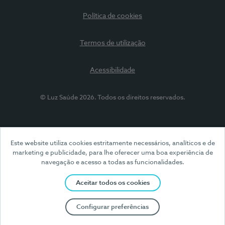
Política de cookies
Termos de utilização
Acessibilidade
© Luz Saúde 2026. Todos os direitos reservados.
Este website utiliza cookies estritamente necessários, analíticos e de
marketing e publicidade, para lhe oferecer uma boa experiência de
navegação e acesso a todas as funcionalidades.
Aceitar todos os cookies
Configurar preferências