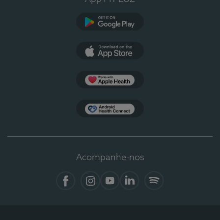
Google Play
App Store
Apple Health
Health Connect
Acompanhe-nos
Facebook
Instagram
YouTube
LinkedIn
Spotify