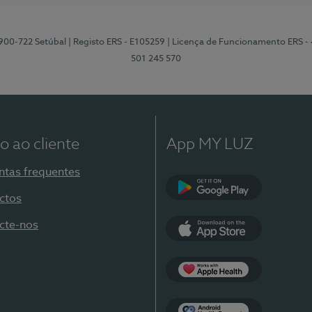
2900-722 Setúbal
| Registo ERS - E105259
| Licença de Funcionamento ERS -
501 245 570
o ao cliente
App MY LUZ
ntas frequentes
ctos
Google Play
cte-nos
App Store
Apple Health