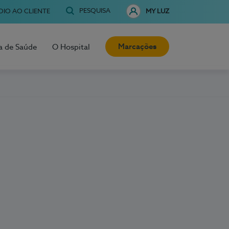
PESQUISA
OIO AO CLIENTE
MY LUZ
Marcações
a de Saúde
O Hospital