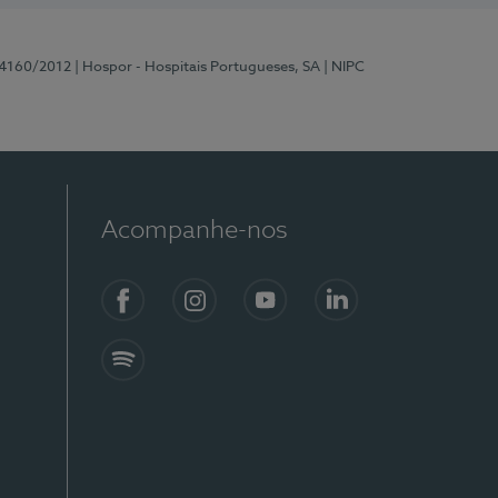
 4160/2012
| Hospor - Hospitais Portugueses, SA
| NIPC
Acompanhe-nos
Facebook
Instagram
YouTube
LinkedIn
Spotify