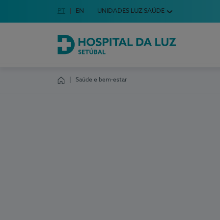
Idioma em Português
PT
English Language
EN
UNIDADES LUZ SAÚDE
Escolha o seu idioma
Hospital da Luz Setúbal
Saúde e bem-estar
Homepage