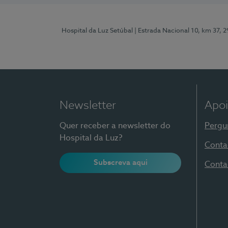
Hospital da Luz Setúbal
| Estrada Nacional 10, km 37, 
Newsletter
Apoi
Quer receber a newsletter do
Pergu
Hospital da Luz?
Conta
Subscreva aqui
Conta