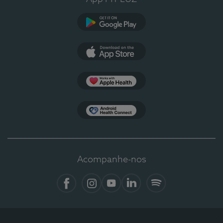
Google Play
App Store
Apple Health
Health Connect
Acompanhe-nos
Facebook
Instagram
YouTube
LinkedIn
Spotify