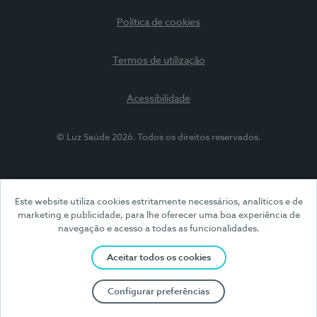
Política de cookies
Termos de utilização
Acessibilidade
© Luz Saúde 2026. Todos os direitos reservados.
Este website utiliza cookies estritamente necessários, analíticos e de
marketing e publicidade, para lhe oferecer uma boa experiência de
navegação e acesso a todas as funcionalidades.
Aceitar todos os cookies
Configurar preferências