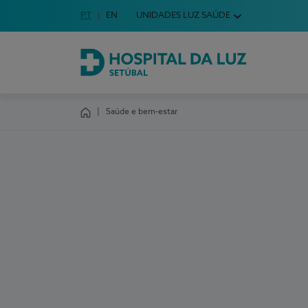
Idioma em Português
PT
English Language
EN
UNIDADES LUZ SAÚDE
Escolha o seu idioma
Hospital da Luz Setúbal
Saúde e bem-estar
Homepage