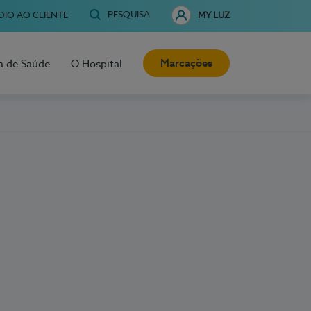
PESQUISA
OIO AO CLIENTE
MY LUZ
Marcações
a de Saúde
O Hospital