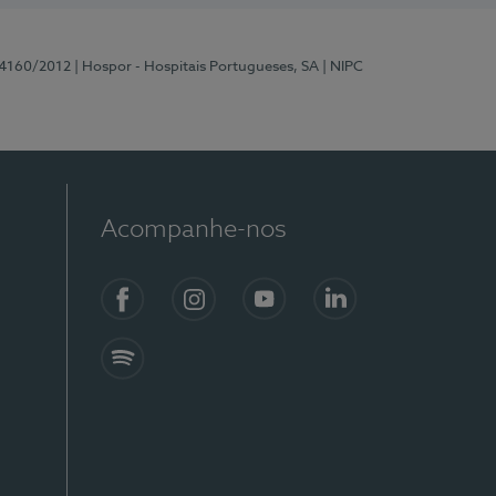
 4160/2012
| Hospor - Hospitais Portugueses, SA
| NIPC
Acompanhe-nos
Facebook
Instagram
YouTube
LinkedIn
Spotify