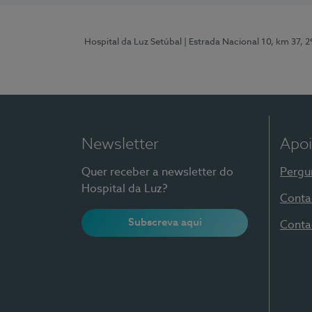
Hospital da Luz Setúbal
| Estrada Nacional 10, km 37, 
Newsletter
Apoi
Quer receber a newsletter do
Pergu
Hospital da Luz?
Conta
Subscreva aqui
Conta