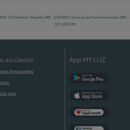
2900-722 Setúbal
| Registo ERS - E105259
| Licença de Funcionamento ERS -
501 245 570
o ao cliente
App MY LUZ
ntas frequentes
ctos
Google Play
cte-nos
App Store
Apple Health