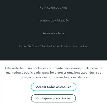
Política de cookies
Termos de utilização
Acessibilidade
© Luz Saúde 2026. Todos os direitos reservados.
Este website utiliza cookies estritamente necessários, analíticos e de
marketing e publicidade, para lhe oferecer uma boa experiência de
navegação e acesso a todas as funcionalidades.
Aceitar todos os cookies
Configurar preferências