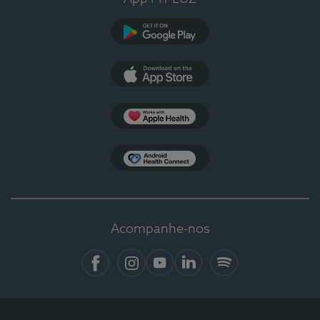
Google Play
App Store
Apple Health
Health Connect
Acompanhe-nos
Facebook
Instagram
YouTube
LinkedIn
Spotify