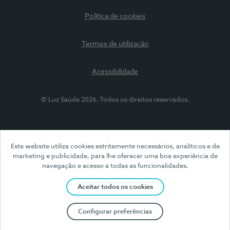
Política de cookies
Termos de utilização
Acessibilidade
© Luz Saúde 2026. Todos os direitos reservados.
Este website utiliza cookies estritamente necessários, analíticos e de
marketing e publicidade, para lhe oferecer uma boa experiência de
navegação e acesso a todas as funcionalidades.
Aceitar todos os cookies
Configurar preferências