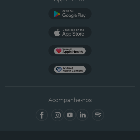
Google Play
App Store
Apple Health
Health Connect
Acompanhe-nos
Facebook
Instagram
YouTube
LinkedIn
Spotify