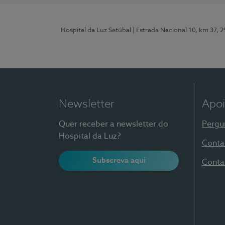
Hospital da Luz Setúbal
| Estrada Nacional 10, km 37, 
Newsletter
Apoi
Quer receber a newsletter do
Pergu
Hospital da Luz?
Conta
Subscreva aqui
Conta