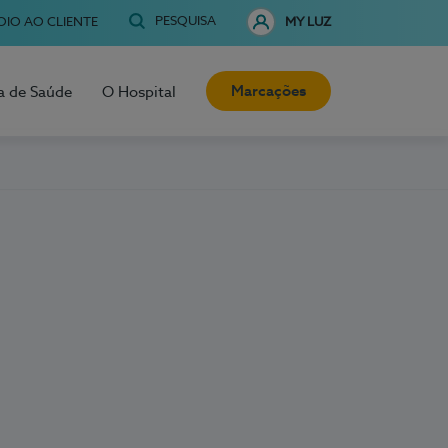
PESQUISA
OIO AO CLIENTE
MY LUZ
Marcações
a de Saúde
O Hospital