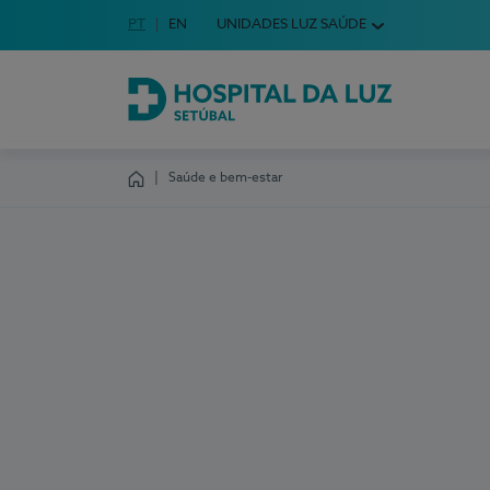
Idioma em Português
PT
English Language
EN
UNIDADES LUZ SAÚDE
Escolha o seu idioma
Hospital da Luz Setúbal
Saúde e bem-estar
Homepage