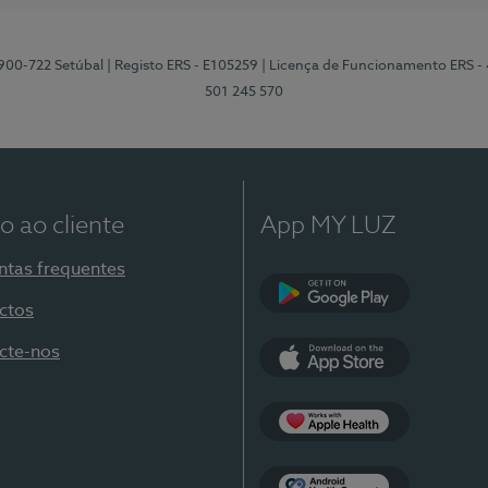
2900-722 Setúbal
| Registo ERS - E105259
| Licença de Funcionamento ERS -
501 245 570
o ao cliente
App MY LUZ
ntas frequentes
ctos
Google Play
cte-nos
App Store
Apple Health