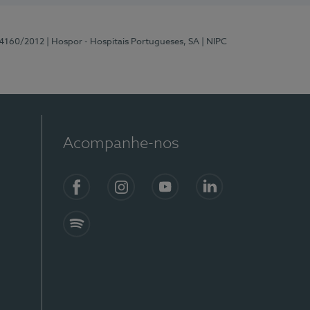
 4160/2012
| Hospor - Hospitais Portugueses, SA
| NIPC
Acompanhe-nos
Facebook
Instagram
YouTube
LinkedIn
Spotify