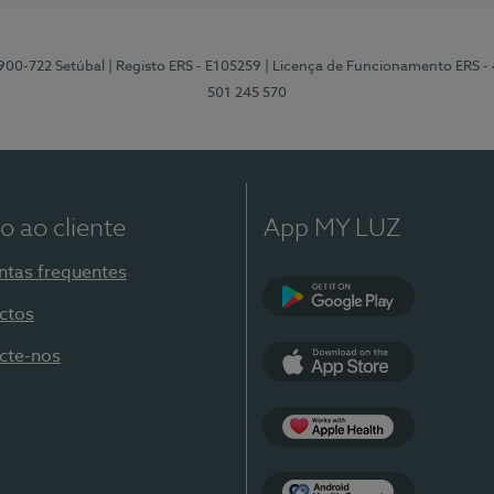
2900-722 Setúbal
| Registo ERS - E105259
| Licença de Funcionamento ERS -
501 245 570
o ao cliente
App MY LUZ
ntas frequentes
ctos
Google Play
cte-nos
App Store
Apple Health