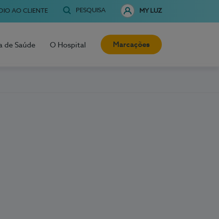
PESQUISA
OIO AO CLIENTE
MY LUZ
Marcações
a de Saúde
O Hospital