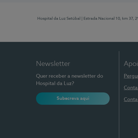
Hospital da Luz Setúbal
| Estrada Nacional 10, km 37, 
Newsletter
Apoi
Quer receber a newsletter do
Pergu
Hospital da Luz?
Conta
Subscreva aqui
Conta