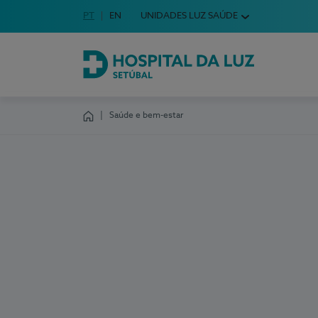
Idioma em Português
PT
English Language
EN
UNIDADES LUZ SAÚDE
Escolha o seu idioma
Hospital da Luz Setúbal
Saúde e bem-estar
Homepage