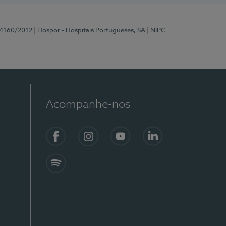
 4160/2012
| Hospor - Hospitais Portugueses, SA
| NIPC
Acompanhe-nos
Facebook
Instagram
YouTube
LinkedIn
Spotify