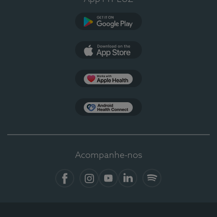
Google Play
App Store
Apple Health
Health Connect
Acompanhe-nos
Facebook
Instagram
YouTube
LinkedIn
Spotify