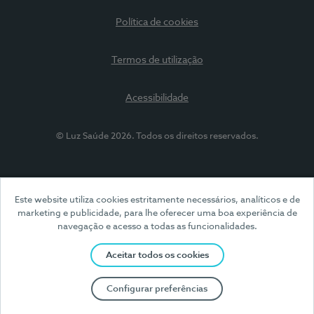
Política de cookies
Termos de utilização
Acessibilidade
© Luz Saúde 2026. Todos os direitos reservados.
Este website utiliza cookies estritamente necessários, analíticos e de
marketing e publicidade, para lhe oferecer uma boa experiência de
navegação e acesso a todas as funcionalidades.
Aceitar todos os cookies
Configurar preferências