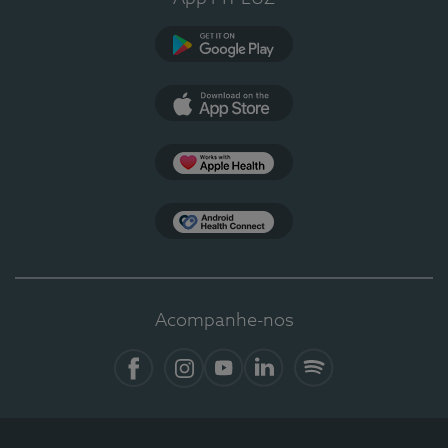
Google Play
App Store
Apple Health
Health Connect
Acompanhe-nos
Facebook
Instagram
YouTube
LinkedIn
Spotify