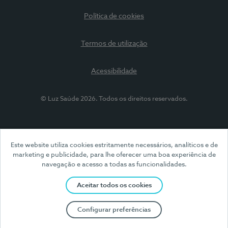
Política de cookies
Termos de utilização
Acessibilidade
© Luz Saúde 2026. Todos os direitos reservados.
Este website utiliza cookies estritamente necessários, analíticos e de
marketing e publicidade, para lhe oferecer uma boa experiência de
navegação e acesso a todas as funcionalidades.
Aceitar todos os cookies
Configurar preferências