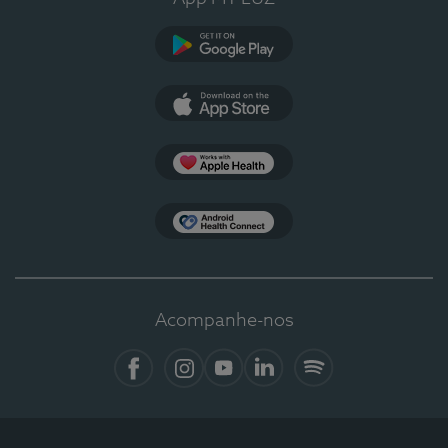
Google Play
App Store
Apple Health
Health Connect
Acompanhe-nos
Facebook
Instagram
YouTube
LinkedIn
Spotify