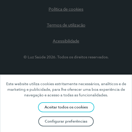
Política de cookies
Termos de utilização
Acessibilidade
© Luz Saúde 2026. Todos os direitos reservados.
Este website utiliza cookies estritamente necessários, analíticos e de
marketing e publicidade, para lhe oferecer uma boa experiência de
navegação e acesso a todas as funcionalidades.
Aceitar todos os cookies
Configurar preferências