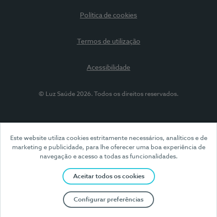
Política de cookies
Termos de utilização
Acessibilidade
© Luz Saúde 2026. Todos os direitos reservados.
Este website utiliza cookies estritamente necessários, analíticos e de
marketing e publicidade, para lhe oferecer uma boa experiência de
navegação e acesso a todas as funcionalidades.
Aceitar todos os cookies
Configurar preferências