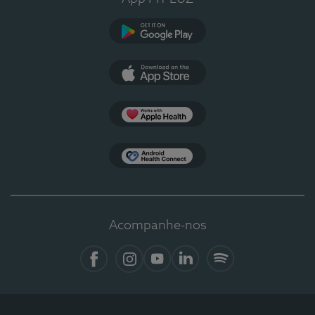
Google Play
App Store
Apple Health
Health Connect
Acompanhe-nos
Facebook
Instagram
YouTube
LinkedIn
Spotify