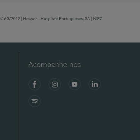
 4160/2012
| Hospor - Hospitais Portugueses, SA
| NIPC
Acompanhe-nos
Facebook
Instagram
YouTube
LinkedIn
Spotify