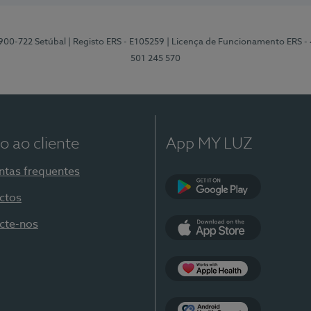
2900-722 Setúbal
| Registo ERS - E105259
| Licença de Funcionamento ERS -
501 245 570
o ao cliente
App MY LUZ
ntas frequentes
ctos
Google Play
cte-nos
App Store
Apple Health