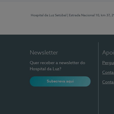
Hospital da Luz Setúbal
| Estrada Nacional 10, km 37, 
Newsletter
Apoi
Quer receber a newsletter do
Pergu
Hospital da Luz?
Conta
Subscreva aqui
Conta