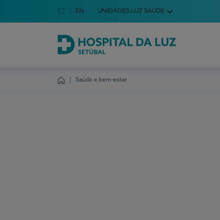
Idioma em Português
PT
English Language
EN
UNIDADES LUZ SAÚDE
Escolha o seu idioma
Hospital da Luz Setúbal
Saúde e bem-estar
Homepage