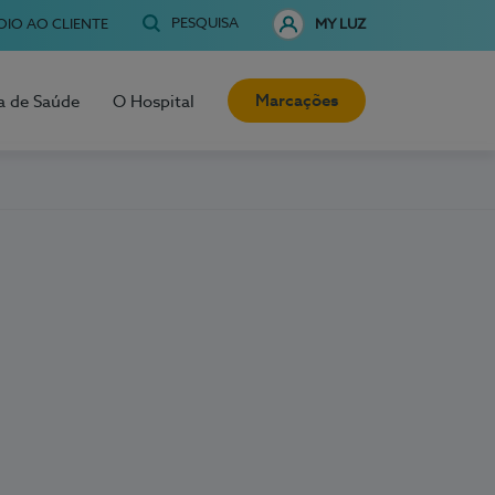
PESQUISA
OIO AO CLIENTE
MY LUZ
Marcações
a de Saúde
O Hospital