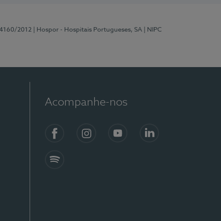
 4160/2012
| Hospor - Hospitais Portugueses, SA
| NIPC
Acompanhe-nos
Facebook
Instagram
YouTube
LinkedIn
Spotify