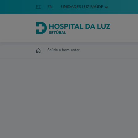
Idioma em Português
PT
English Language
EN
UNIDADES LUZ SAÚDE
Escolha o seu idioma
Hospital da Luz Setúbal
Saúde e bem-estar
Homepage