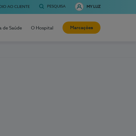
PESQUISA
OIO AO CLIENTE
MY LUZ
Marcações
a de Saúde
O Hospital