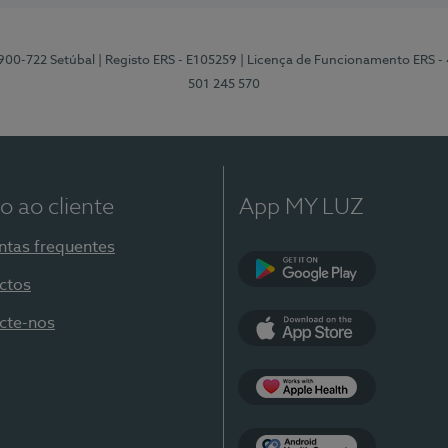
2900-722 Setúbal
| Registo ERS - E105259
| Licença de Funcionamento ERS -
501 245 570
o ao cliente
App MY LUZ
ntas frequentes
ctos
Google Play
cte-nos
App Store
Apple Health