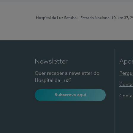
Hospital da Luz Setúbal
| Estrada Nacional 10, km 37, 
Newsletter
Apoi
Quer receber a newsletter do
Pergu
Hospital da Luz?
Conta
Subscreva aqui
Conta