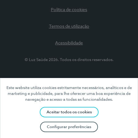
Política de cookies
Termos de utilização
Acessibilidade
© Luz Saúde 2026. Todos os direitos reservados.
Este website utiliza cookies estritamente necessários, analíticos e de
marketing e publicidade, para lhe oferecer uma boa experiência de
navegação e acesso a todas as funcionalidades.
Aceitar todos os cookies
Configurar preferências