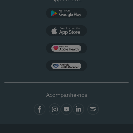
Google Play
App Store
Apple Health
Health Connect
Acompanhe-nos
Facebook
Instagram
YouTube
LinkedIn
Spotify