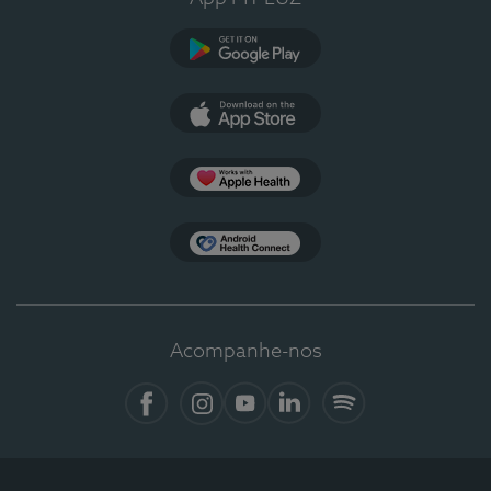
Google Play
App Store
Apple Health
Health Connect
Acompanhe-nos
Facebook
Instagram
YouTube
LinkedIn
Spotify