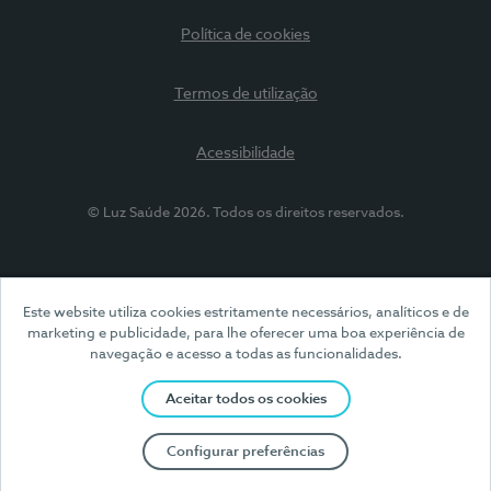
Política de cookies
Termos de utilização
Acessibilidade
© Luz Saúde 2026. Todos os direitos reservados.
Este website utiliza cookies estritamente necessários, analíticos e de
marketing e publicidade, para lhe oferecer uma boa experiência de
navegação e acesso a todas as funcionalidades.
Aceitar todos os cookies
Configurar preferências