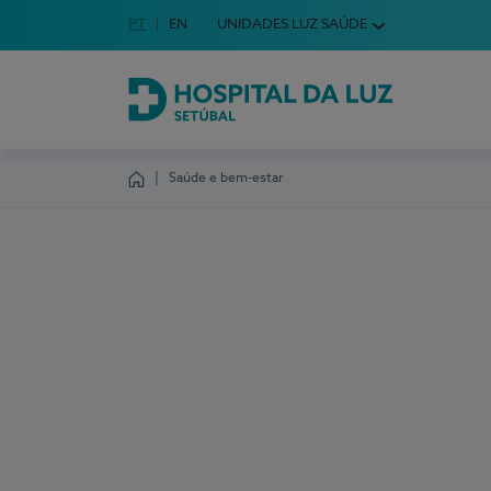
Idioma em Português
PT
English Language
EN
UNIDADES LUZ SAÚDE
Escolha o seu idioma
Hospital da Luz Setúbal
Saúde e bem-estar
Homepage