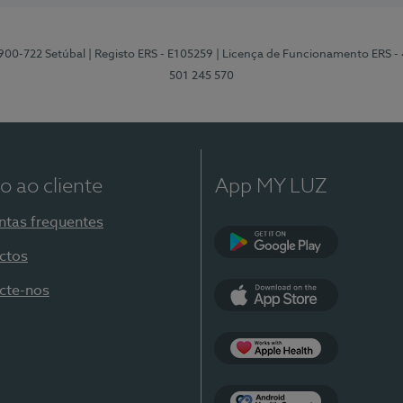
2900-722 Setúbal
| Registo ERS - E105259
| Licença de Funcionamento ERS -
501 245 570
o ao cliente
App MY LUZ
ntas frequentes
ctos
Google Play
cte-nos
App Store
Apple Health