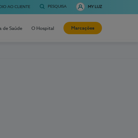
PESQUISA
OIO AO CLIENTE
MY LUZ
Marcações
a de Saúde
O Hospital