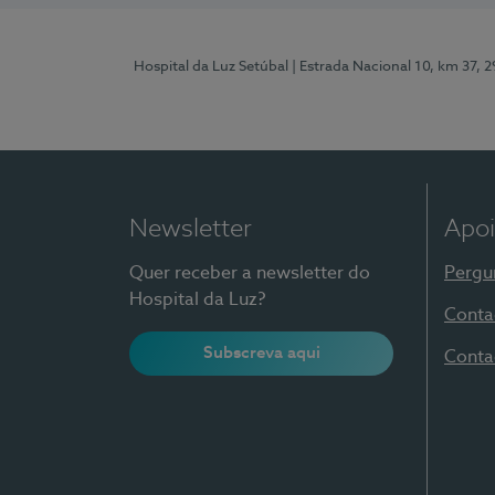
Hospital da Luz Setúbal
| Estrada Nacional 10, km 37, 
Newsletter
Apoi
Quer receber a newsletter do
Pergu
Hospital da Luz?
Conta
Subscreva aqui
Conta