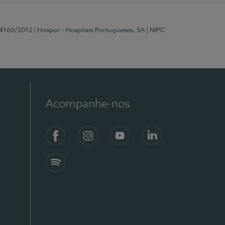
 4160/2012
| Hospor - Hospitais Portugueses, SA
| NIPC
Acompanhe-nos
Facebook
Instagram
YouTube
LinkedIn
Spotify