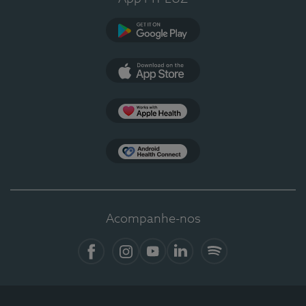
Google Play
App Store
Apple Health
Health Connect
Acompanhe-nos
Facebook
Instagram
YouTube
LinkedIn
Spotify