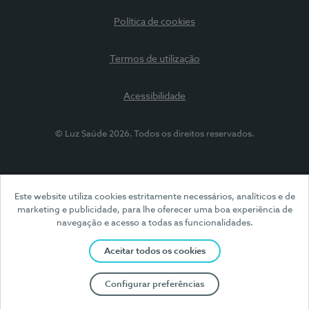
Política de cookies
Termos de utilização
Acessibilidade
© Luz Saúde 2026. Todos os direitos reservados.
Este website utiliza cookies estritamente necessários, analíticos e de
marketing e publicidade, para lhe oferecer uma boa experiência de
navegação e acesso a todas as funcionalidades.
Aceitar todos os cookies
Configurar preferências