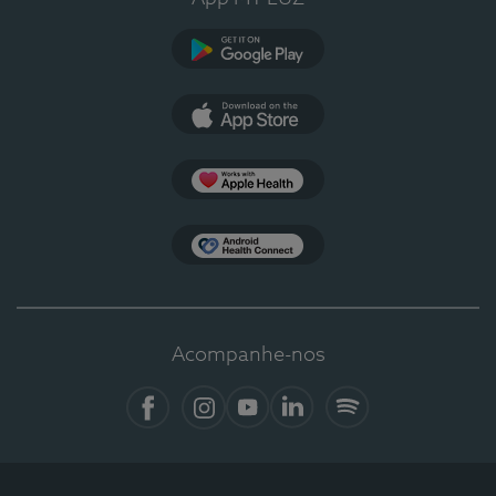
Google Play
App Store
Apple Health
Health Connect
Acompanhe-nos
Facebook
Instagram
YouTube
LinkedIn
Spotify