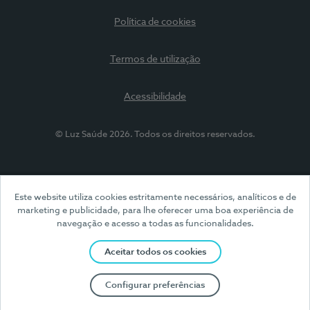
Política de cookies
Termos de utilização
Acessibilidade
© Luz Saúde 2026. Todos os direitos reservados.
Este website utiliza cookies estritamente necessários, analíticos e de
marketing e publicidade, para lhe oferecer uma boa experiência de
navegação e acesso a todas as funcionalidades.
Aceitar todos os cookies
Configurar preferências