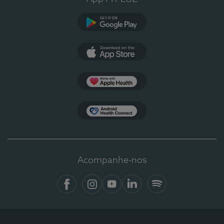
Google Play
App Store
Apple Health
Health Connect
Acompanhe-nos
Facebook
Instagram
YouTube
LinkedIn
Spotify