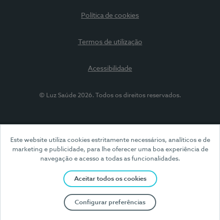
Política de cookies
Termos de utilização
Acessibilidade
© Luz Saúde 2026. Todos os direitos reservados.
Este website utiliza cookies estritamente necessários, analíticos e de
marketing e publicidade, para lhe oferecer uma boa experiência de
navegação e acesso a todas as funcionalidades.
Aceitar todos os cookies
Configurar preferências