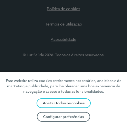
Política de cookies
Termos de utilização
Acessibilidade
© Luz Saúde 2026. Todos os direitos reservados.
Este website utiliza cookies estritamente necessários, analíticos e de
marketing e publicidade, para lhe oferecer uma boa experiência de
navegação e acesso a todas as funcionalidades.
Aceitar todos os cookies
Configurar preferências