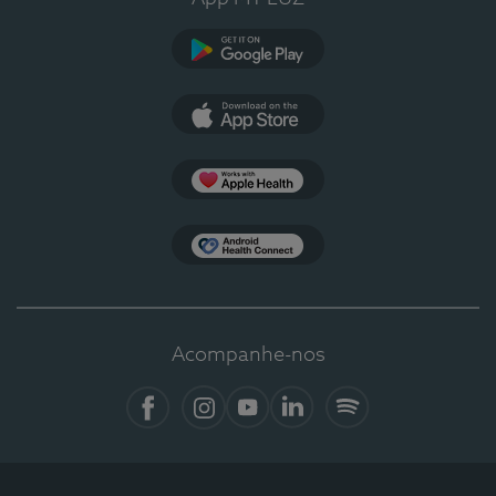
Google Play
App Store
Apple Health
Health Connect
Acompanhe-nos
Facebook
Instagram
YouTube
LinkedIn
Spotify