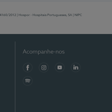
 4160/2012
| Hospor - Hospitais Portugueses, SA
| NIPC
Acompanhe-nos
Facebook
Instagram
YouTube
LinkedIn
Spotify