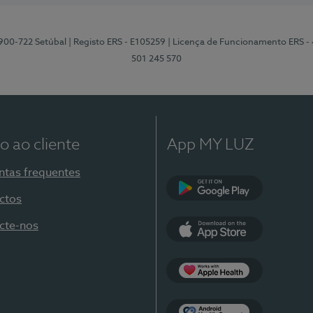
2900-722 Setúbal
| Registo ERS - E105259
| Licença de Funcionamento ERS -
501 245 570
o ao cliente
App MY LUZ
ntas frequentes
ctos
Google Play
cte-nos
App Store
Apple Health