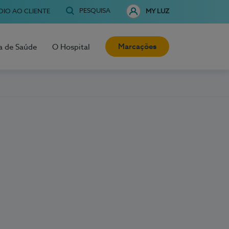
PESQUISA
OIO AO CLIENTE
MY LUZ
Marcações
a de Saúde
O Hospital