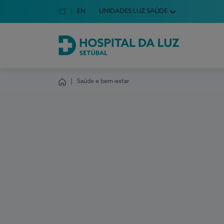
Idioma em Português
PT
English Language
EN
UNIDADES LUZ SAÚDE
Escolha o seu idioma
Hospital da Luz Setúbal
Saúde e bem-estar
Homepage