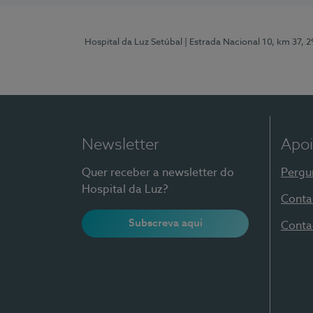
Hospital da Luz Setúbal
| Estrada Nacional 10, km 37, 
Newsletter
Apoi
Quer receber a newsletter do
Pergu
Hospital da Luz?
Conta
Subscreva aqui
Conta