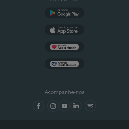
Google Play
App Store
Apple Health
Health Connect
Acompanhe-nos
Facebook
Instagram
YouTube
LinkedIn
Spotify