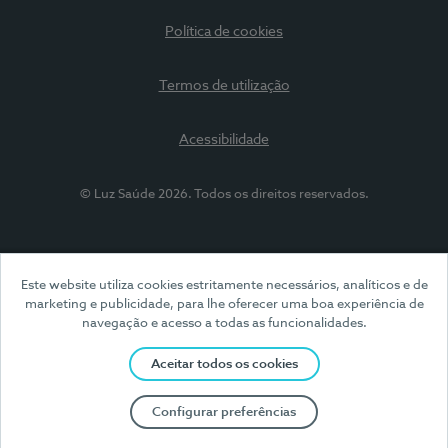
Política de cookies
Termos de utilização
Acessibilidade
© Luz Saúde 2026. Todos os direitos reservados.
Este website utiliza cookies estritamente necessários, analíticos e de
marketing e publicidade, para lhe oferecer uma boa experiência de
navegação e acesso a todas as funcionalidades.
Aceitar todos os cookies
Configurar preferências