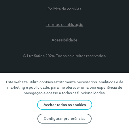
Política de cookies
Termos de utilização
Acessibilidade
© Luz Saúde 2026. Todos os direitos reservados.
Este website utiliza cookies estritamente necessários, analíticos e de
marketing e publicidade, para lhe oferecer uma boa experiência de
navegação e acesso a todas as funcionalidades.
Aceitar todos os cookies
Configurar preferências