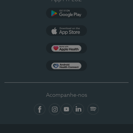
Google Play
App Store
Apple Health
Health Connect
Acompanhe-nos
Facebook
Instagram
YouTube
LinkedIn
Spotify