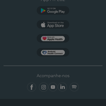
Google Play
App Store
Apple Health
Health Connect
Acompanhe-nos
Facebook
Instagram
YouTube
LinkedIn
Spotify