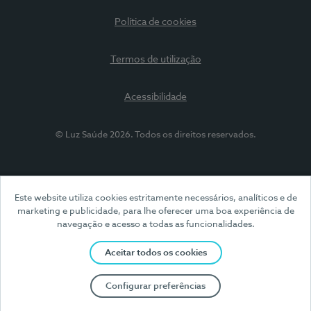
Política de cookies
Termos de utilização
Acessibilidade
© Luz Saúde 2026. Todos os direitos reservados.
Este website utiliza cookies estritamente necessários, analíticos e de
marketing e publicidade, para lhe oferecer uma boa experiência de
navegação e acesso a todas as funcionalidades.
Aceitar todos os cookies
Configurar preferências