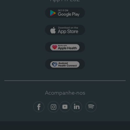
Google Play
App Store
Apple Health
Health Connect
Acompanhe-nos
Facebook
Instagram
YouTube
LinkedIn
Spotify