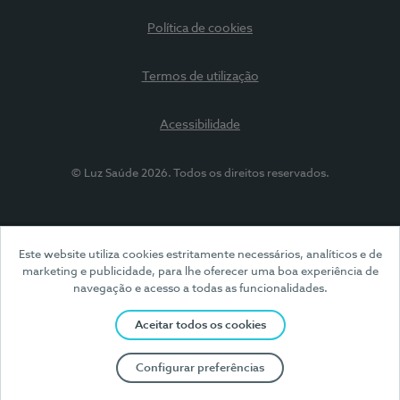
Política de cookies
Termos de utilização
Acessibilidade
© Luz Saúde 2026. Todos os direitos reservados.
Este website utiliza cookies estritamente necessários, analíticos e de
marketing e publicidade, para lhe oferecer uma boa experiência de
navegação e acesso a todas as funcionalidades.
Aceitar todos os cookies
Configurar preferências