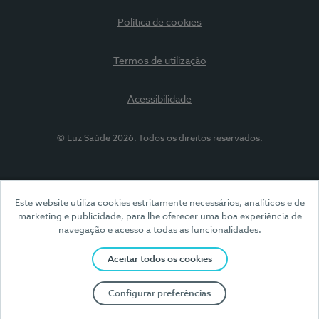
Política de cookies
Termos de utilização
Acessibilidade
© Luz Saúde 2026. Todos os direitos reservados.
Este website utiliza cookies estritamente necessários, analíticos e de
marketing e publicidade, para lhe oferecer uma boa experiência de
navegação e acesso a todas as funcionalidades.
Aceitar todos os cookies
Configurar preferências