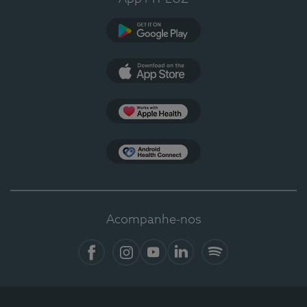
Google Play
App Store
Apple Health
Health Connect
Acompanhe-nos
Facebook
Instagram
YouTube
LinkedIn
Spotify