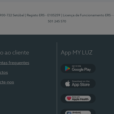
2900-722 Setúbal
| Registo ERS - E105259
| Licença de Funcionamento ERS -
501 245 570
o ao cliente
App MY LUZ
ntas frequentes
ctos
Google Play
cte-nos
App Store
Apple Health