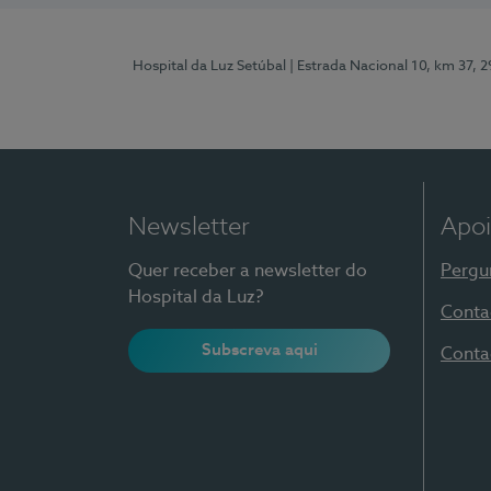
Hospital da Luz Setúbal
| Estrada Nacional 10, km 37, 
Newsletter
Apoi
Quer receber a newsletter do
Pergu
Hospital da Luz?
Conta
Subscreva aqui
Conta