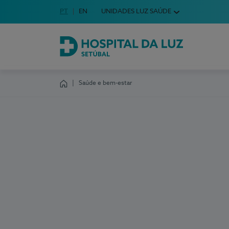
Idioma em Português
PT
English Language
EN
UNIDADES LUZ SAÚDE
Escolha o seu idioma
Hospital da Luz Setúbal
Saúde e bem-estar
Homepage