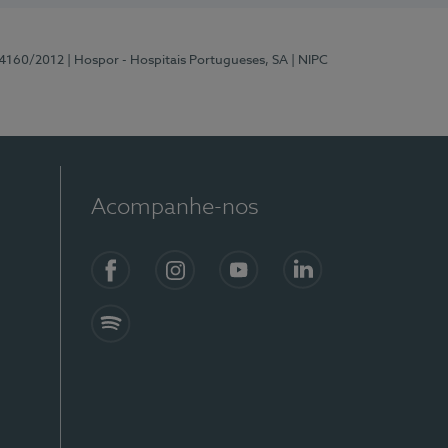
 4160/2012
| Hospor - Hospitais Portugueses, SA
| NIPC
Acompanhe-nos
Facebook
Instagram
YouTube
LinkedIn
Spotify