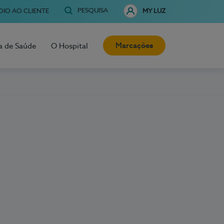
PESQUISA
OIO AO CLIENTE
MY LUZ
Marcações
a de Saúde
O Hospital