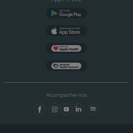
Google Play
App Store
Apple Health
Health Connect
Acompanhe-nos
Facebook
Instagram
YouTube
LinkedIn
Spotify