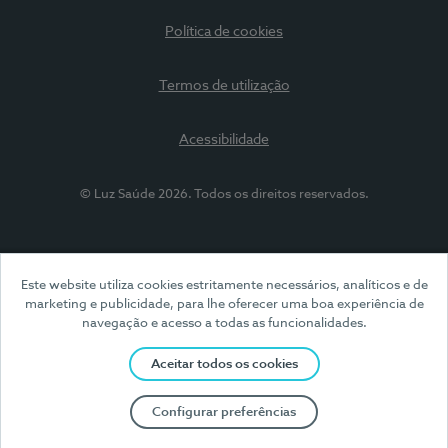
Política de cookies
Termos de utilização
Acessibilidade
© Luz Saúde 2026. Todos os direitos reservados.
Este website utiliza cookies estritamente necessários, analíticos e de
marketing e publicidade, para lhe oferecer uma boa experiência de
navegação e acesso a todas as funcionalidades.
Aceitar todos os cookies
Configurar preferências