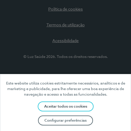
Política de cookies
Termos de utilização
Acessibilidade
© Luz Saúde 2026. Todos os direitos reservados.
Este website utiliza cookies estritamente necessários, analíticos e de
marketing e publicidade, para lhe oferecer uma boa experiência de
navegação e acesso a todas as funcionalidades.
Aceitar todos os cookies
Configurar preferências