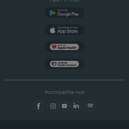
Google Play
App Store
Apple Health
Health Connect
Acompanhe-nos
Facebook
Instagram
YouTube
LinkedIn
Spotify