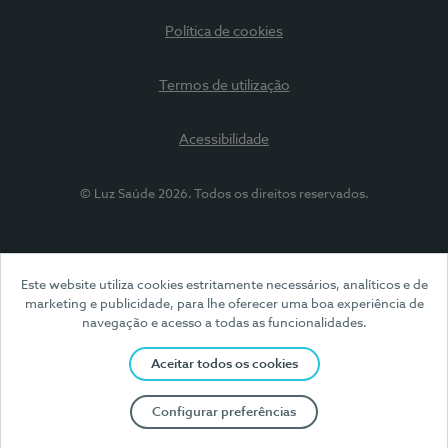
Política de cookies
Termos de utilização
Acessibilidade
© Luz Saúde 2026. Todos os direitos reservados.
Este website utiliza cookies estritamente necessários, analíticos e de
marketing e publicidade, para lhe oferecer uma boa experiência de
navegação e acesso a todas as funcionalidades.
Aceitar todos os cookies
Configurar preferências