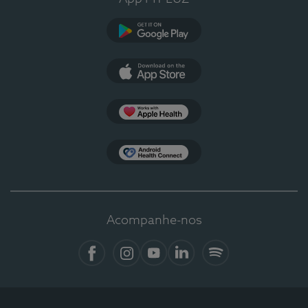
Google Play
App Store
Apple Health
Health Connect
Acompanhe-nos
Facebook
Instagram
YouTube
LinkedIn
Spotify