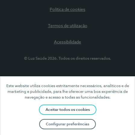
Política de cookies
Termos de utilização
Acessibilidade
© Luz Saúde 2026. Todos os direitos reservados.
Este website utiliza cookies estritamente necessários, analíticos e de
marketing e publicidade, para lhe oferecer uma boa experiência de
navegação e acesso a todas as funcionalidades.
Aceitar todos os cookies
Configurar preferências