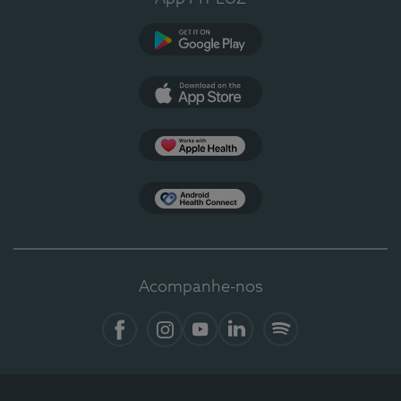
Google Play
App Store
Apple Health
Health Connect
Acompanhe-nos
Facebook
Instagram
YouTube
LinkedIn
Spotify