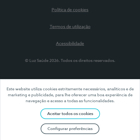
Política de cookies
Termos de utilização
Acessibilidade
© Luz Saúde 2026. Todos os direitos reservados.
Este website utiliza cookies estritamente necessários, analíticos e de
marketing e publicidade, para lhe oferecer uma boa experiência de
navegação e acesso a todas as funcionalidades.
Aceitar todos os cookies
Configurar preferências