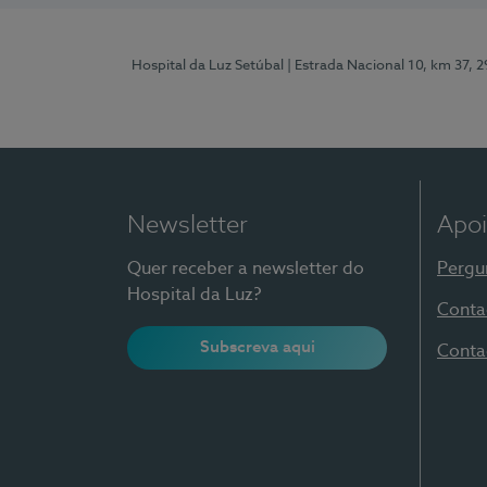
Hospital da Luz Setúbal
| Estrada Nacional 10, km 37, 
Newsletter
Apoi
Quer receber a newsletter do
Pergu
Hospital da Luz?
Conta
Subscreva aqui
Conta