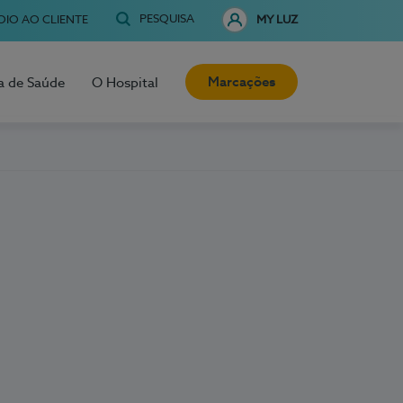
PESQUISA
OIO AO CLIENTE
MY LUZ
Marcações
a de Saúde
O Hospital