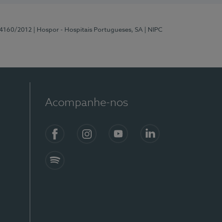
 4160/2012
| Hospor - Hospitais Portugueses, SA
| NIPC
Acompanhe-nos
Facebook
Instagram
YouTube
LinkedIn
Spotify