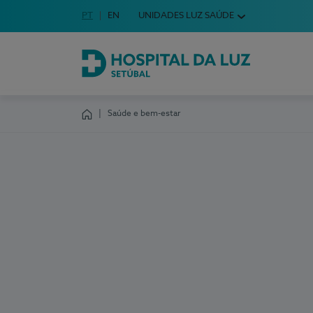
Idioma em Português
PT
English Language
EN
UNIDADES LUZ SAÚDE
Escolha o seu idioma
Hospital da Luz Setúbal
Saúde e bem-estar
Homepage