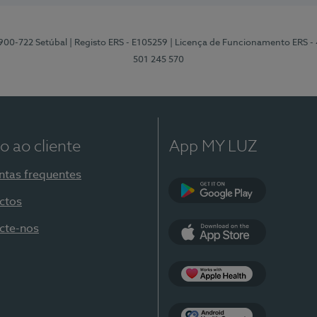
2900-722 Setúbal
| Registo ERS - E105259
| Licença de Funcionamento ERS -
501 245 570
o ao cliente
App MY LUZ
ntas frequentes
ctos
Google Play
cte-nos
App Store
Apple Health