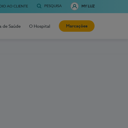
PESQUISA
OIO AO CLIENTE
MY LUZ
Marcações
a de Saúde
O Hospital