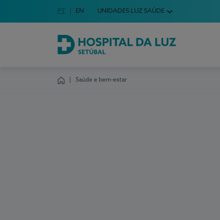
Idioma em Português
PT
English Language
EN
UNIDADES LUZ SAÚDE
Escolha o seu idioma
Hospital da Luz Setúbal
Saúde e bem-estar
Homepage