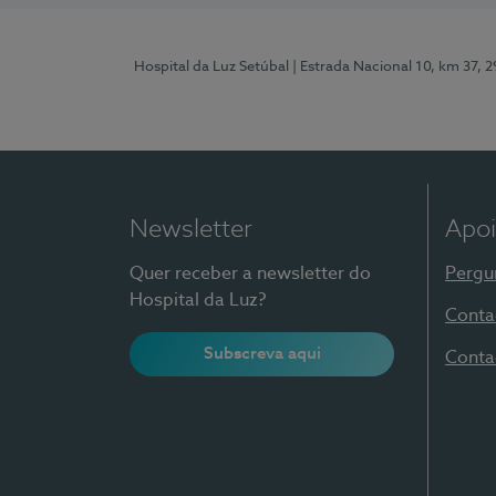
Hospital da Luz Setúbal
| Estrada Nacional 10, km 37, 
Newsletter
Apoi
Quer receber a newsletter do
Pergu
Hospital da Luz?
Conta
Subscreva aqui
Conta