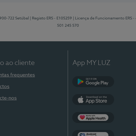
2900-722 Setúbal
| Registo ERS - E105259
| Licença de Funcionamento ERS -
501 245 570
o ao cliente
App MY LUZ
ntas frequentes
ctos
Google Play
cte-nos
App Store
Apple Health