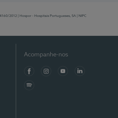
 4160/2012
| Hospor - Hospitais Portugueses, SA
| NIPC
Acompanhe-nos
Facebook
Instagram
YouTube
LinkedIn
Spotify