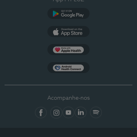
Google Play
App Store
Apple Health
Health Connect
Acompanhe-nos
Facebook
Instagram
YouTube
LinkedIn
Spotify