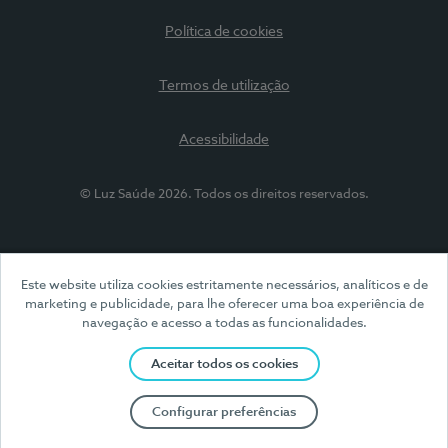
Política de cookies
Termos de utilização
Acessibilidade
© Luz Saúde 2026. Todos os direitos reservados.
Este website utiliza cookies estritamente necessários, analíticos e de
marketing e publicidade, para lhe oferecer uma boa experiência de
navegação e acesso a todas as funcionalidades.
Aceitar todos os cookies
Configurar preferências