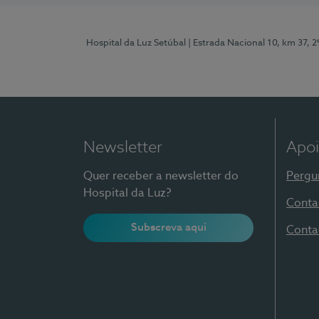
Hospital da Luz Setúbal
| Estrada Nacional 10, km 37, 
Newsletter
Apoi
Quer receber a newsletter do
Pergu
Hospital da Luz?
Conta
Subscreva aqui
Conta