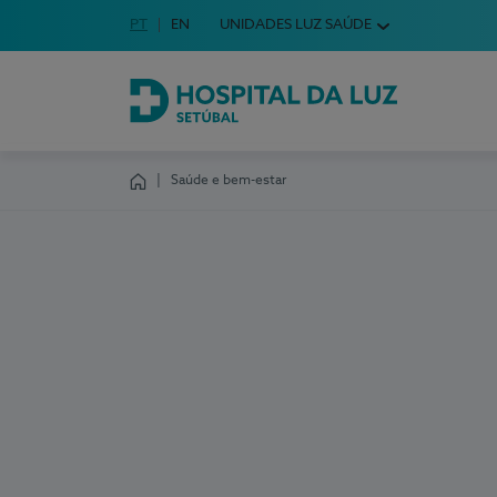
Idioma em Português
PT
English Language
EN
UNIDADES LUZ SAÚDE
Escolha o seu idioma
Hospital da Luz Setúbal
Saúde e bem-estar
Homepage