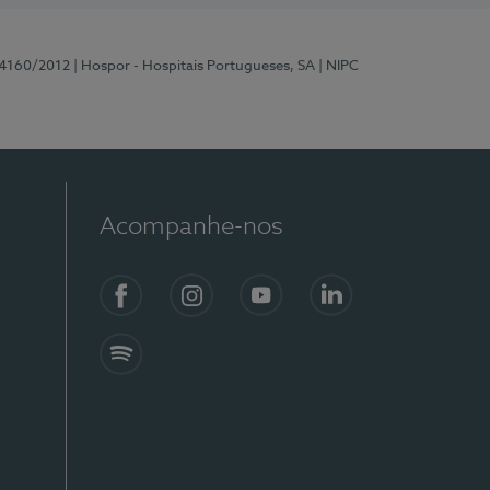
 4160/2012
| Hospor - Hospitais Portugueses, SA
| NIPC
Acompanhe-nos
Facebook
Instagram
YouTube
LinkedIn
Spotify