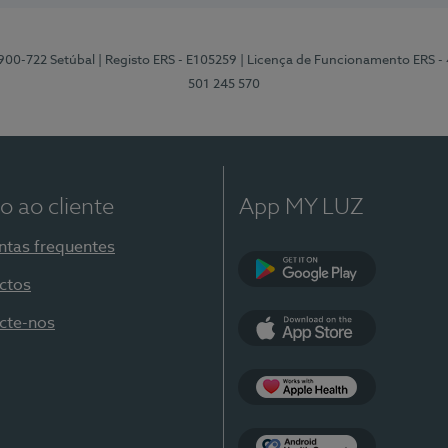
2900-722 Setúbal
| Registo ERS - E105259
| Licença de Funcionamento ERS -
501 245 570
o ao cliente
App MY LUZ
ntas frequentes
ctos
Google Play
cte-nos
App Store
Apple Health