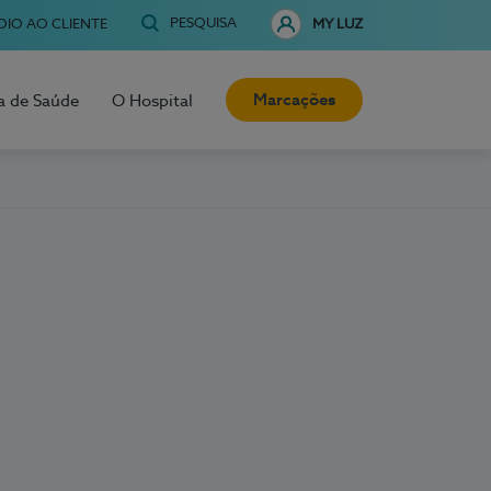
PESQUISA
OIO AO CLIENTE
MY LUZ
Marcações
a de Saúde
O Hospital