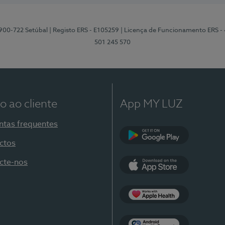
2900-722 Setúbal
| Registo ERS - E105259
| Licença de Funcionamento ERS -
501 245 570
o ao cliente
App MY LUZ
ntas frequentes
ctos
Google Play
cte-nos
App Store
Apple Health