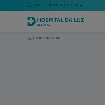
Idioma em Português
PT
English Language
EN
UNIDADES LUZ SAÚDE
Escolha o seu idioma
Hospital da Luz Setúbal
Saúde e bem-estar
Homepage