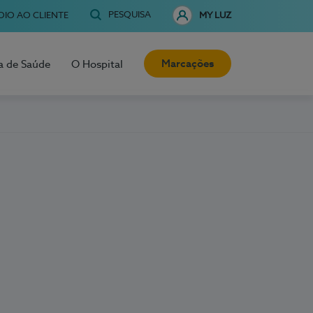
PESQUISA
OIO AO CLIENTE
MY LUZ
Marcações
a de Saúde
O Hospital