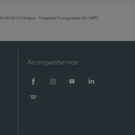
 4160/2012
| Hospor - Hospitais Portugueses, SA
| NIPC
Acompanhe-nos
Facebook
Instagram
YouTube
LinkedIn
Spotify