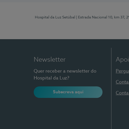
Hospital da Luz Setúbal
| Estrada Nacional 10, km 37, 
Newsletter
Apoi
Quer receber a newsletter do
Pergu
Hospital da Luz?
Conta
Subscreva aqui
Conta