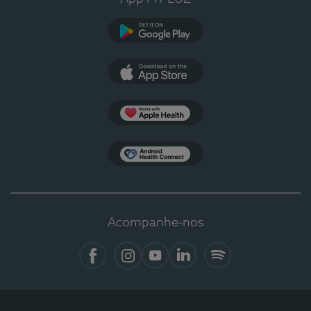
Google Play
App Store
Apple Health
Health Connect
Acompanhe-nos
Facebook
Instagram
YouTube
LinkedIn
Spotify