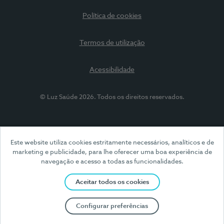
Política de cookies
Termos de utilização
Acessibilidade
© Luz Saúde 2026. Todos os direitos reservados.
Este website utiliza cookies estritamente necessários, analíticos e de
marketing e publicidade, para lhe oferecer uma boa experiência de
navegação e acesso a todas as funcionalidades.
Aceitar todos os cookies
Configurar preferências