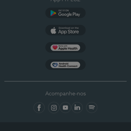
Google Play
App Store
Apple Health
Health Connect
Acompanhe-nos
Facebook
Instagram
YouTube
LinkedIn
Spotify