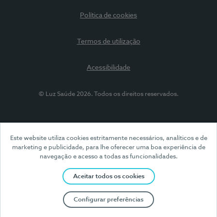
Política de cookies
Termos de utilização
Acessibilidade
© Luz Saúde 2026. Todos os direitos reservados.
Este website utiliza cookies estritamente necessários, analíticos e de
marketing e publicidade, para lhe oferecer uma boa experiência de
navegação e acesso a todas as funcionalidades.
Aceitar todos os cookies
Configurar preferências