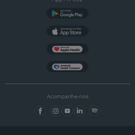
Google Play
App Store
Apple Health
Health Connect
Acompanhe-nos
Facebook
Instagram
YouTube
LinkedIn
Spotify