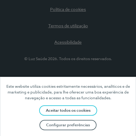
Política de cookies
Termos de utilização
Acessibilidade
© Luz Saúde 2026. Todos os direitos reservados.
Este website utiliza cookies estritamente necessários, analíticos e de
marketing e publicidade, para lhe oferecer uma boa experiência de
navegação e acesso a todas as funcionalidades.
Aceitar todos os cookies
Configurar preferências