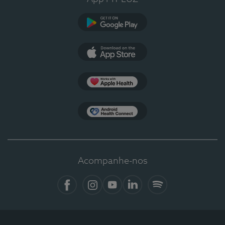
Google Play
App Store
Apple Health
Health Connect
Acompanhe-nos
Facebook
Instagram
YouTube
LinkedIn
Spotify