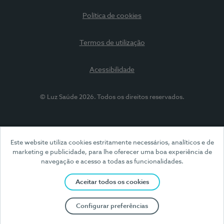
Política de cookies
Termos de utilização
Acessibilidade
© Luz Saúde 2026. Todos os direitos reservados.
Este website utiliza cookies estritamente necessários, analíticos e de
marketing e publicidade, para lhe oferecer uma boa experiência de
navegação e acesso a todas as funcionalidades.
Aceitar todos os cookies
Configurar preferências