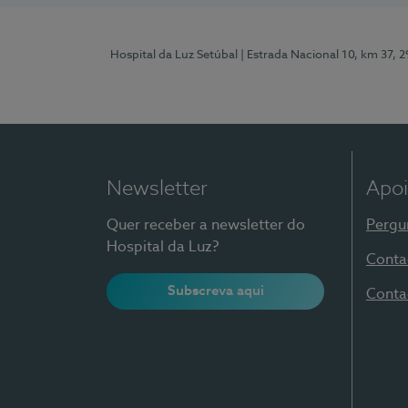
Hospital da Luz Setúbal
| Estrada Nacional 10, km 37, 
Newsletter
Apoi
Quer receber a newsletter do
Pergu
Hospital da Luz?
Conta
Subscreva aqui
Conta