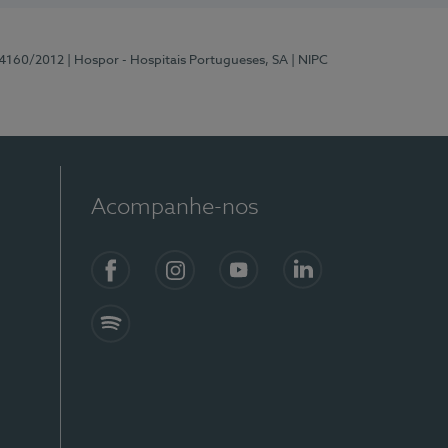
 4160/2012
| Hospor - Hospitais Portugueses, SA
| NIPC
Acompanhe-nos
Facebook
Instagram
YouTube
LinkedIn
Spotify