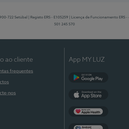
2900-722 Setúbal
| Registo ERS - E105259
| Licença de Funcionamento ERS -
501 245 570
o ao cliente
App MY LUZ
ntas frequentes
ctos
Google Play
cte-nos
App Store
Apple Health