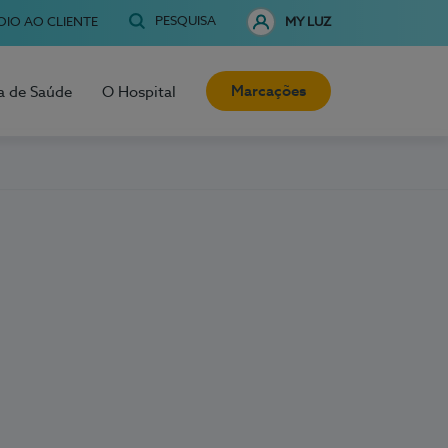
PESQUISA
OIO AO CLIENTE
MY LUZ
Marcações
a de Saúde
O Hospital