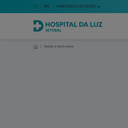
Idioma em Português
PT
English Language
EN
UNIDADES LUZ SAÚDE
Escolha o seu idioma
Hospital da Luz Setúbal
Saúde e bem-estar
Homepage