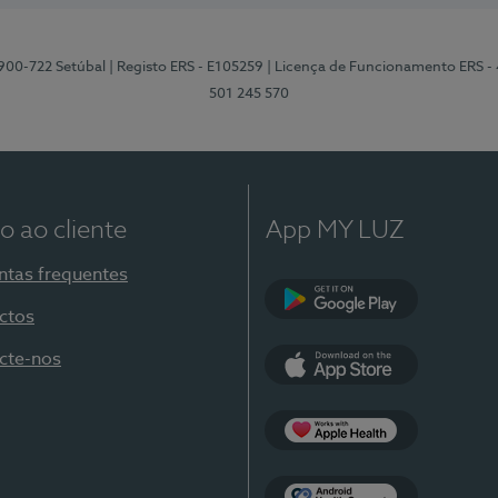
2900-722 Setúbal
| Registo ERS - E105259
| Licença de Funcionamento ERS -
501 245 570
o ao cliente
App MY LUZ
ntas frequentes
ctos
Google Play
cte-nos
App Store
Apple Health