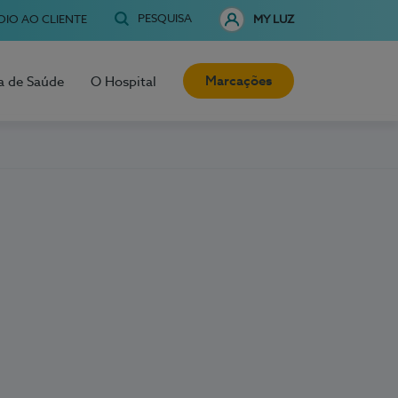
PESQUISA
OIO AO CLIENTE
MY LUZ
Marcações
a de Saúde
O Hospital