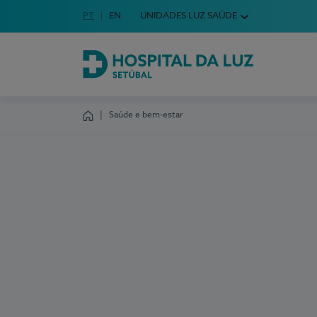
Idioma em Português
PT
English Language
EN
UNIDADES LUZ SAÚDE
Escolha o seu idioma
Hospital da Luz Setúbal
Saúde e bem-estar
Homepage