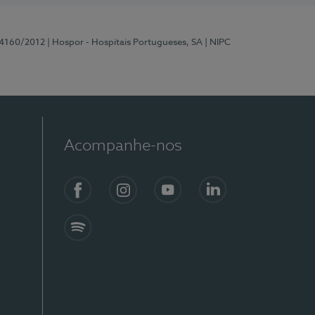
 4160/2012
| Hospor - Hospitais Portugueses, SA
| NIPC
Acompanhe-nos
Facebook
Instagram
YouTube
LinkedIn
Spotify