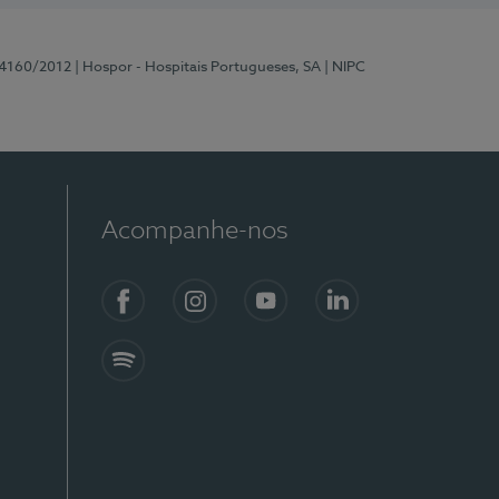
 4160/2012
| Hospor - Hospitais Portugueses, SA
| NIPC
Acompanhe-nos
Facebook
Instagram
YouTube
LinkedIn
Spotify