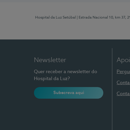
Hospital da Luz Setúbal
| Estrada Nacional 10, km 37, 
Newsletter
Apoi
Quer receber a newsletter do
Pergu
Hospital da Luz?
Conta
Subscreva aqui
Conta