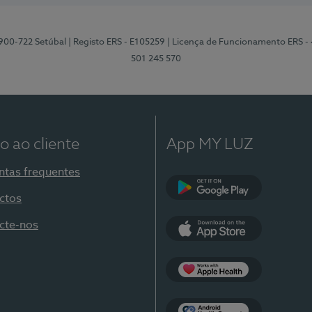
2900-722 Setúbal
| Registo ERS - E105259
| Licença de Funcionamento ERS -
501 245 570
o ao cliente
App MY LUZ
ntas frequentes
ctos
Google Play
cte-nos
App Store
Apple Health