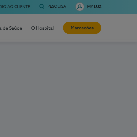
PESQUISA
OIO AO CLIENTE
MY LUZ
Marcações
a de Saúde
O Hospital