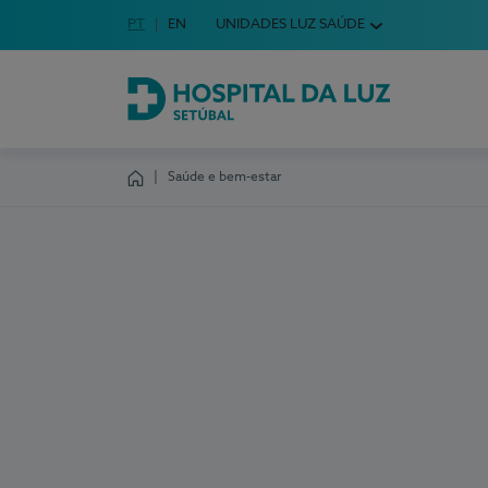
Idioma em Português
PT
English Language
EN
UNIDADES LUZ SAÚDE
Escolha o seu idioma
Hospital da Luz Setúbal
Saúde e bem-estar
Homepage